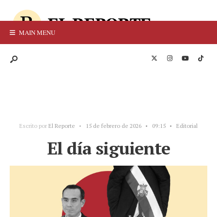
MAIN MENU
Escrito por
El Reporte
•
15 de febrero de 2026
•
09:15
•
Editorial
El día siguiente