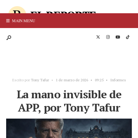
MAIN MENU
Escrito por
Tony Tafur
•
1 de marzo de 2026
•
09:25
•
Informes
La mano invisible de
APP, por Tony Tafur