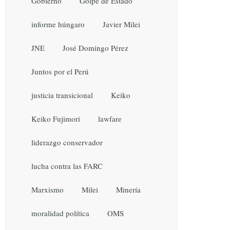
Gobierno
Golpe de Estado
informe húngaro
Javier Milei
JNE
José Domingo Pérez
Juntos por el Perú
justicia transicional
Keiko
Keiko Fujimori
lawfare
liderazgo conservador
lucha contra las FARC
Marxismo
Milei
Minería
moralidad política
OMS