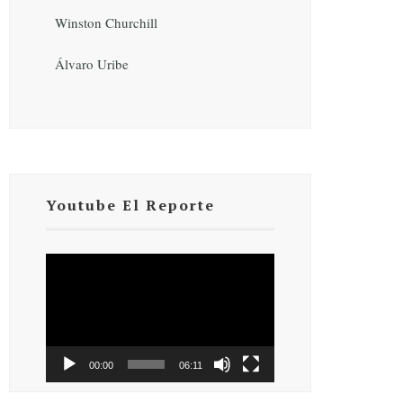
Winston Churchill
Álvaro Uribe
Youtube El Reporte
Reproductor
de
vídeo
00:00
06:11