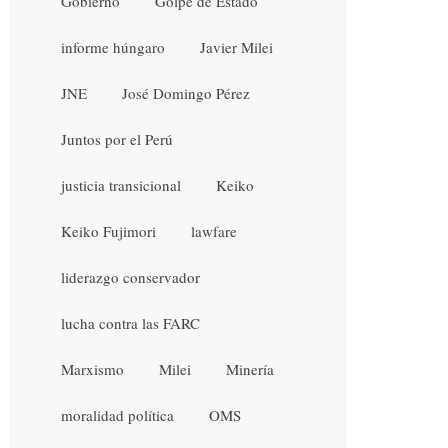
Gobierno
Golpe de Estado
informe húngaro
Javier Milei
JNE
José Domingo Pérez
Juntos por el Perú
justicia transicional
Keiko
Keiko Fujimori
lawfare
liderazgo conservador
lucha contra las FARC
Marxismo
Milei
Minería
moralidad política
OMS