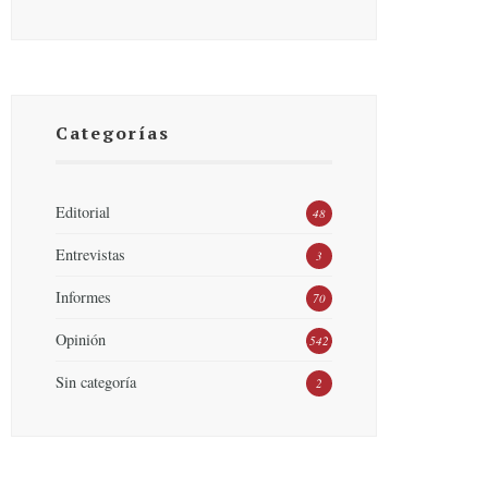
Categorías
Editorial
48
Entrevistas
3
Informes
70
Opinión
542
Sin categoría
2