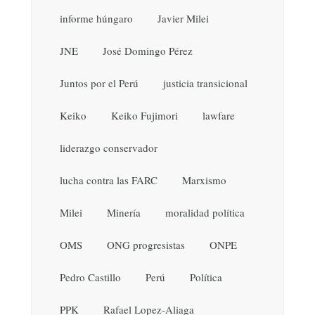
informe húngaro
Javier Milei
JNE
José Domingo Pérez
Juntos por el Perú
justicia transicional
Keiko
Keiko Fujimori
lawfare
liderazgo conservador
lucha contra las FARC
Marxismo
Milei
Minería
moralidad política
OMS
ONG progresistas
ONPE
Pedro Castillo
Perú
Política
PPK
Rafael Lopez-Aliaga