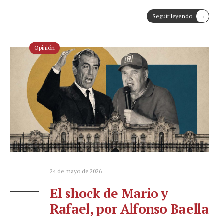
→
Seguir leyendo
Opinión
24 de mayo de 2026
El shock de Mario y
Rafael, por Alfonso Baella