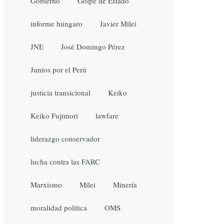
Gobierno
Golpe de Estado
informe húngaro
Javier Milei
JNE
José Domingo Pérez
Juntos por el Perú
justicia transicional
Keiko
Keiko Fujimori
lawfare
liderazgo conservador
lucha contra las FARC
Marxismo
Milei
Minería
moralidad política
OMS