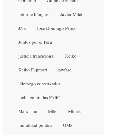
Gobierno
Golpe de Estado
informe húngaro
Javier Milei
JNE
José Domingo Pérez
Juntos por el Perú
justicia transicional
Keiko
Keiko Fujimori
lawfare
liderazgo conservador
lucha contra las FARC
Marxismo
Milei
Minería
moralidad política
OMS