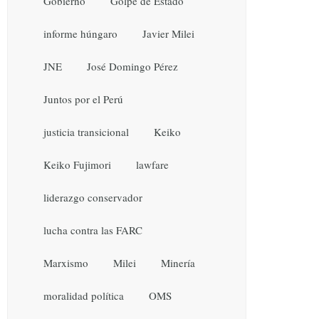
Gobierno
Golpe de Estado
informe húngaro
Javier Milei
JNE
José Domingo Pérez
Juntos por el Perú
justicia transicional
Keiko
Keiko Fujimori
lawfare
liderazgo conservador
lucha contra las FARC
Marxismo
Milei
Minería
moralidad política
OMS