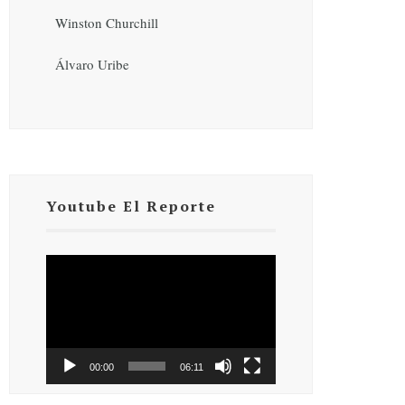
Winston Churchill
Álvaro Uribe
Youtube El Reporte
Reproductor
de
vídeo
00:00
06:11