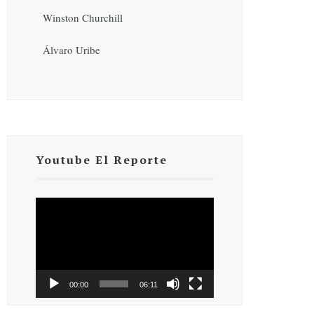
Winston Churchill
Álvaro Uribe
Youtube El Reporte
Reproductor
de
vídeo
00:00
06:11