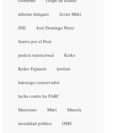
Gobierno
Golpe de Estado
informe húngaro
Javier Milei
JNE
José Domingo Pérez
Juntos por el Perú
justicia transicional
Keiko
Keiko Fujimori
lawfare
liderazgo conservador
lucha contra las FARC
Marxismo
Milei
Minería
moralidad política
OMS