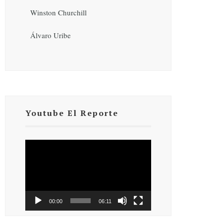
Winston Churchill
Álvaro Uribe
Youtube El Reporte
Reproductor
de
vídeo
00:00
06:11