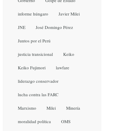
Gobierno
Golpe de Estado
informe húngaro
Javier Milei
JNE
José Domingo Pérez
Juntos por el Perú
justicia transicional
Keiko
Keiko Fujimori
lawfare
liderazgo conservador
lucha contra las FARC
Marxismo
Milei
Minería
moralidad política
OMS