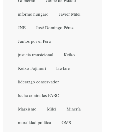
Gobierno
Golpe de Estado
informe húngaro
Javier Milei
JNE
José Domingo Pérez
Juntos por el Perú
justicia transicional
Keiko
Keiko Fujimori
lawfare
liderazgo conservador
lucha contra las FARC
Marxismo
Milei
Minería
moralidad política
OMS