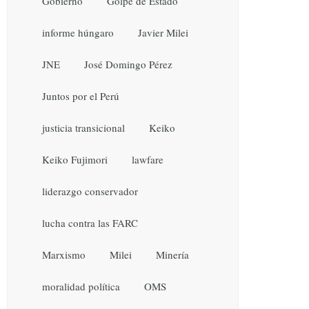
Gobierno
Golpe de Estado
informe húngaro
Javier Milei
JNE
José Domingo Pérez
Juntos por el Perú
justicia transicional
Keiko
Keiko Fujimori
lawfare
liderazgo conservador
lucha contra las FARC
Marxismo
Milei
Minería
moralidad política
OMS