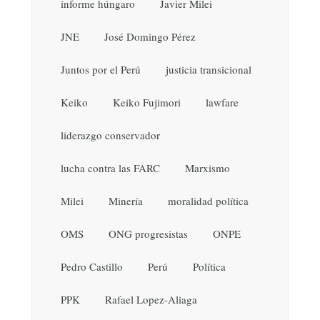
informe húngaro
Javier Milei
JNE
José Domingo Pérez
Juntos por el Perú
justicia transicional
Keiko
Keiko Fujimori
lawfare
liderazgo conservador
lucha contra las FARC
Marxismo
Milei
Minería
moralidad política
OMS
ONG progresistas
ONPE
Pedro Castillo
Perú
Política
PPK
Rafael Lopez-Aliaga