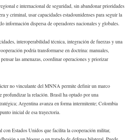
egional e internacional de seguridad, sin abandonar prioridades
iera y criminal, usar capacidades estadounidenses para seguir la
ndo información dispersa de operadores nacionales y globales.
dades, interoperabilidad técnica, integración de fuerzas y una
 cooperación podría transformarse en doctrina: manuales,
 pensar las amenazas, coordinar operaciones y priorizar
rácter no vinculante del MNNA permite definir un marco
e profundizar la relación. Brasil ha optado por una
ratégica; Argentina avanza en forma intermitente; Colombia
unto inicial de esa trayectoria.
l con Estados Unidos que facilita la cooperación militar,
adhesión a un bloque o un tratado de defensa bilateral. Puede