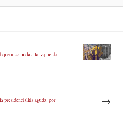
d que incomoda a la izquierda,
→
 presidencialitis aguda, por