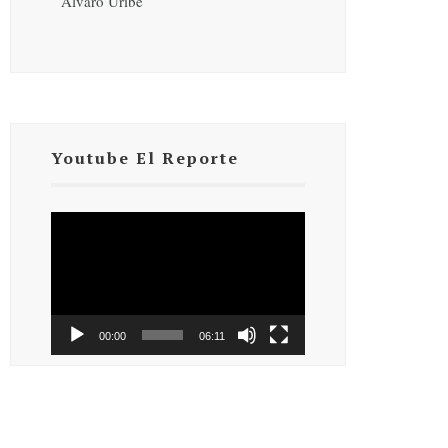
Álvaro Uribe
Youtube El Reporte
Reproductor
de
vídeo
00:00
06:11