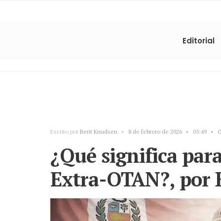
Editorial
Escrito por
Berit Knudsen
•
8 de febrero de 2026
•
05:49
•
O
¿Qué significa para
Extra-OTAN?, por 