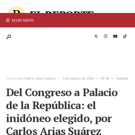
MAIN MENU
Escrito por
Carlos Arias Suárez
•
5 de marzo de 2026
•
09:48
•
Opinión
Del Congreso a Palacio
de la República: el
inidóneo elegido, por
Carlos Arias Suárez