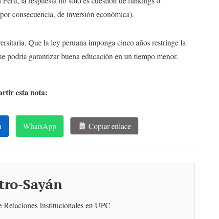
 Perú, la respuesta no solo es cuestión de rankings o
 por consecuencia, de inversión económica).
rsitaria. Que la ley peruana imponga cinco años restringe la
que podría garantizar buena educación en un tiempo menor.
tir esta nota:
n
WhatsApp
Copiar enlace
tro-Sayán
de Relaciones Institucionales en UPC