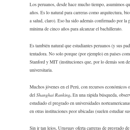
Los peruanos, desde hace mucho tiempo, asumimos que 
años. Es lo natural para carreras como arquitectura, bi
a salud, claro). Eso ha sido además confirmado por la p
mínima de cinco años para alcanzar el bachillerato.
Es también natural que estudiantes peruanos (y sus padre
tentadora. No solo porque (por ejemplo) en países co
Stanford y MIT (instituciones que, por lo demás son de
universitaria.
Muchos jóvenes en el Perú, con recursos económicos o b
.
del
Shanghai Ranking
En una rápida búsqueda, observ
estudiado el pregrado en universidades norteamericana
en otras instituciones peor ubicadas (suelen estudiar su
Sin ir tan lejos, Uruguay oferta carreras de pregrado d