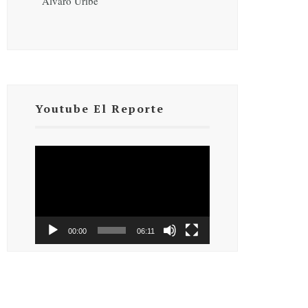
Álvaro Uribe
Youtube El Reporte
Reproductor
de
vídeo
00:00
06:11