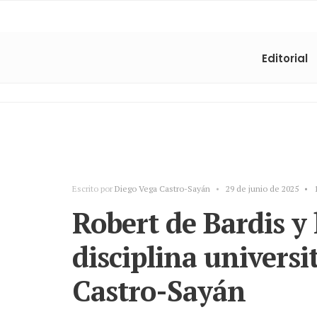
Editorial
Escrito por
Diego Vega Castro-Sayán
•
29 de junio de 2025
•
Robert de Bardis y
disciplina universi
Castro-Sayán