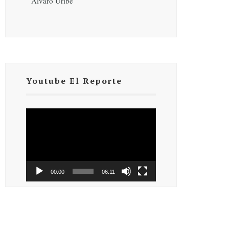
Álvaro Uribe
Youtube El Reporte
Reproductor
de
vídeo
00:00
06:11