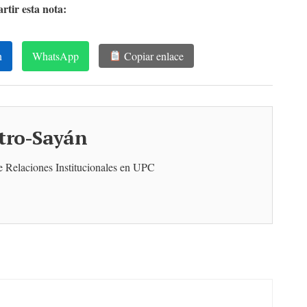
tir esta nota:
n
WhatsApp
Copiar enlace
tro-Sayán
de Relaciones Institucionales en UPC