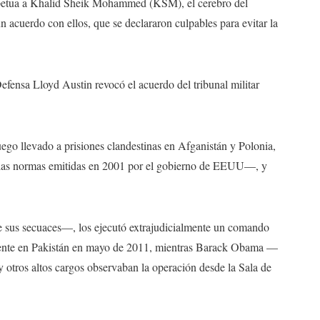
erpetua a Khalid Sheik Mohammed (KSM), el cerebro del
n acuerdo con ellos, que se declararon culpables para evitar la
 Defensa Lloyd Austin revocó el acuerdo del tribunal militar
go llevado a prisiones clandestinas en Afganistán y Polonia,
r las normas emitidas en 2001 por el gobierno de EEUU—, y
 sus secuaces—, los ejecutó extrajudicialmente un comando
mente en Pakistán en mayo de 2011, mientras Barack Obama —
 otros altos cargos observaban la operación desde la Sala de