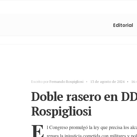
Editorial
Escrito por
Fernando Rospigliosi
•
13 de agosto de 2024
•
16:
Doble rasero en D
Rospigliosi
E
l Congreso promulgó la ley que precisa los alc
repara la injusticia cometida con militares y po