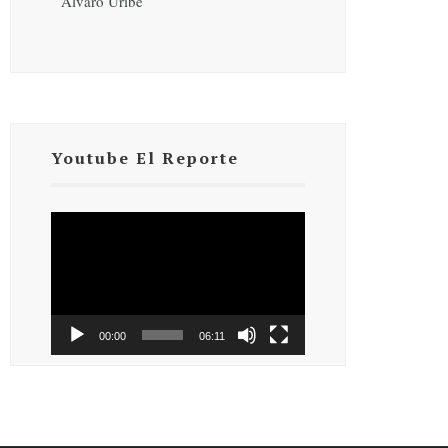
Álvaro Uribe
Youtube El Reporte
Reproductor
de
vídeo
00:00
06:11