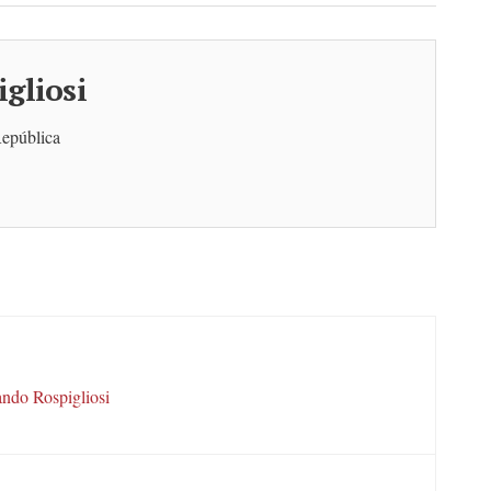
gliosi
República
ndo Rospigliosi