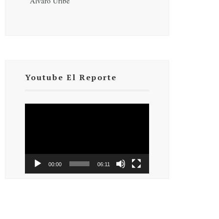
Álvaro Uribe
Youtube El Reporte
Reproductor
de
vídeo
00:00
06:11