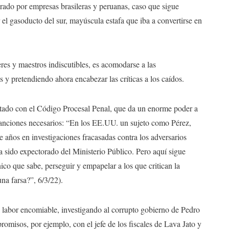
rado por empresas brasileras y peruanas, caso que sigue
l gasoducto del sur, mayúscula estafa que iba a convertirse en
eres y maestros indiscutibles, es acomodarse a las
s y pretendiendo ahora encabezar las críticas a los caídos.
ntado con el Código Procesal Penal, que da un enorme poder a
 sanciones necesarios: “En los EE.UU. un sujeto como Pérez,
 años en investigaciones fracasadas contra los adversarios
ría sido expectorado del Ministerio Público. Pero aquí sigue
co que sabe, perseguir y empapelar a los que critican la
na farsa?”, 6/3/22).
a labor encomiable, investigando al corrupto gobierno de Pedro
romisos, por ejemplo, con el jefe de los fiscales de Lava Jato y