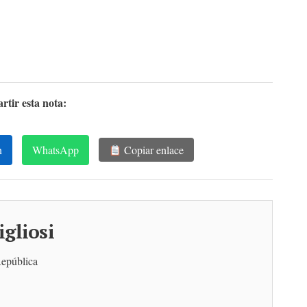
tir esta nota:
n
WhatsApp
Copiar enlace
gliosi
República