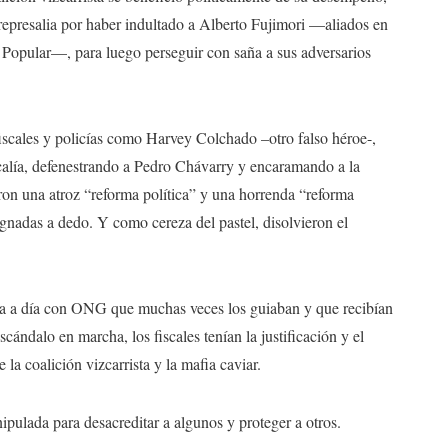
presalia por haber indultado a Alberto Fujimori —aliados en
 Popular—, para luego perseguir con saña a sus adversarios
scales y policías como Harvey Colchado –otro falso héroe-,
iscalía, defenestrando a Pedro Chávarry y encaramando a la
n una atroz “reforma política” y una horrenda “reforma
ignadas a dedo. Y como cereza del pastel, disolvieron el
 día a día con ONG que muchas veces los guiaban y que recibían
cándalo en marcha, los fiscales tenían la justificación y el
 la coalición vizcarrista y la mafia caviar.
pulada para desacreditar a algunos y proteger a otros.