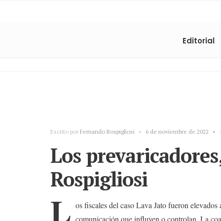
Editorial
Escrito por
Fernando Rospigliosi
•
6 de noviembre de 2022
•
Los prevaricadores
Rospigliosi
L
os fiscales del caso Lava Jato fueron elevados 
comunicación que influyen o controlan. La coal