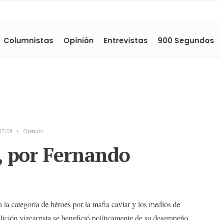
Columnistas
Opinión
Entrevistas
900 Segundos
17:08
•
Opinión
, por Fernando
a la categoría de héroes por la mafia caviar y los medios de
ición vizcarrista se benefició políticamente de su desempeño,