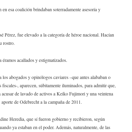
en esa coalición brindaban soterradamente asesoría y
osé Pérez, fue elevado a la categoría de héroe nacional. Hacían
 rostro.
a éramos acallados y estigmatizados.
ta los abogados y opinólogos caviares –que antes alababan o
s fiscales-, aparecen, súbitamente iluminados, para admitir que,
ra acusar de lavado de activos a Keiko Fujimori y una veintena
un aporte de Odebrecht a la campaña de 2011.
dine Heredia, que sí fueron gobierno y recibieron, según
cuando ya estaban en el poder. Además, naturalmente, de las