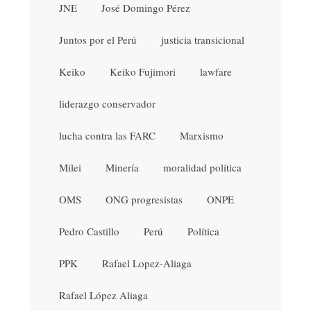
JNE
José Domingo Pérez
Juntos por el Perú
justicia transicional
Keiko
Keiko Fujimori
lawfare
liderazgo conservador
lucha contra las FARC
Marxismo
Milei
Minería
moralidad política
OMS
ONG progresistas
ONPE
Pedro Castillo
Perú
Política
PPK
Rafael Lopez-Aliaga
Rafael López Aliaga