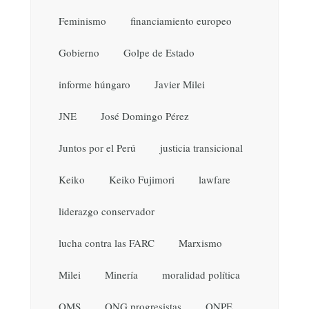
Feminismo
financiamiento europeo
Gobierno
Golpe de Estado
informe húngaro
Javier Milei
JNE
José Domingo Pérez
Juntos por el Perú
justicia transicional
Keiko
Keiko Fujimori
lawfare
liderazgo conservador
lucha contra las FARC
Marxismo
Milei
Minería
moralidad política
OMS
ONG progresistas
ONPE