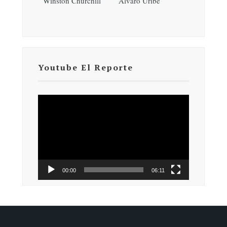
Winston Churchill
Álvaro Uribe
Youtube El Reporte
Reproductor
de
vídeo
00:00
06:11