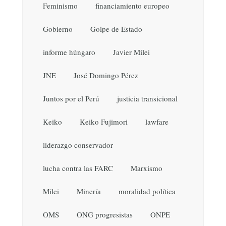
Feminismo
financiamiento europeo
Gobierno
Golpe de Estado
informe húngaro
Javier Milei
JNE
José Domingo Pérez
Juntos por el Perú
justicia transicional
Keiko
Keiko Fujimori
lawfare
liderazgo conservador
lucha contra las FARC
Marxismo
Milei
Minería
moralidad política
OMS
ONG progresistas
ONPE