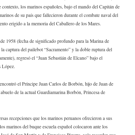
 contexto, los marinos españoles, bajo el mando del Capitán de
arinos de su país que fallecieron durante el combate naval del
nto erigido a la memoria del Caballero de los Mares.
de 1958 (fecha de significado profundo para la Marina de
 la captura del pailebot “Sacramento” y la doble ruptura del
amente), regresó el “Juan Sebastián de Elcano” bajo el
s López.
 encontró el Príncipe Juan Carlos de Borbón, hijo de Juan de
 abuelo de la actual Guardiamarina Borbón, Princesa de
versas recepciones que los marinos peruanos ofrecieron a sus
 los marinos del buque escuela español colocaron ante los
osé de San Martín y de Francisco Pizarro, vale recordar que