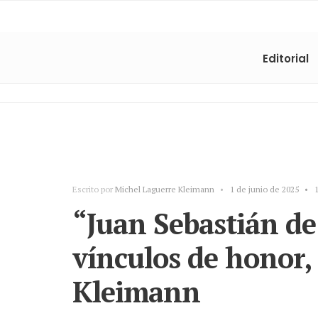
Editorial
Escrito por
Michel Laguerre Kleimann
•
1 de junio de 2025
•
“Juan Sebastián de
vínculos de honor,
Kleimann