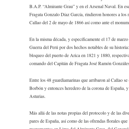
B.A.P. “Almirante Grau” y en el Arsenal Naval. En ese
Fragata Gonzalo Díaz García, rindieron honores a los m
Callao del 2 de mayo de 1866 así como ante el monume
En la misma década, y específicamente el 17 de marzo 
Guerra del Perú por dos hechos notables de su historia:
bloqueo del puerto de Arica en 1821 y 1880, respectiv
comando del Capitán de Fragata José Ramón Gonzále
Entre los 48 guardiamarinas que arribaron al Callao se
Borbón y entonces heredero de la corona de España, y
Asturias.
Más allá de las notas propias del protocolo y de las di
pares de España, así como de las ofrendas florales que
monumentos en Lima del Almirante Grau, del General J