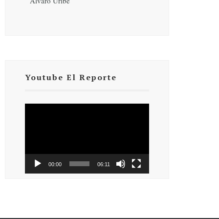
Álvaro Uribe
Youtube El Reporte
Reproductor
de
vídeo
00:00
06:11