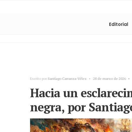
Editorial
Escrito por
Santiago Carranza-Vélez
•
28 de marzo de 2026
•
Hacia un esclareci
negra, por Santiag