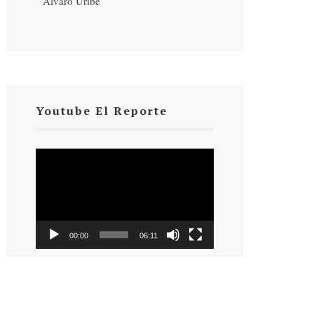
Álvaro Uribe
Youtube El Reporte
Reproductor
de
vídeo
00:00
06:11