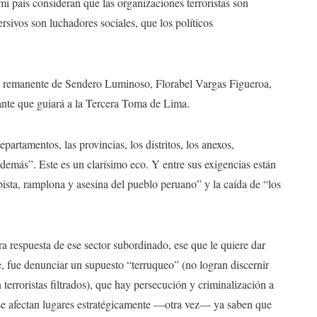
i país consideran que las organizaciones terroristas son
rsivos son luchadores sociales, que los políticos
la remanente de Sendero Luminoso, Florabel Vargas Figueroa,
ante que guiará a la Tercera Toma de Lima.
partamentos, las provincias, los distritos, los anexos,
y demás”. Este es un clarísimo eco. Y entre sus exigencias están
ibista, ramplona y asesina del pueblo peruano” y la caída de “los
a respuesta de ese sector subordinado, ese que le quiere dar
, fue denunciar un supuesto “terruqueo” (no logran discernir
terroristas filtrados), que hay persecución y criminalización a
i se afectan lugares estratégicamente —otra vez— ya saben que