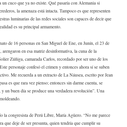
 a un cuco que ya no existe. Qué pasaría con Alemania si
erederos, la amenaza está intacta. Tampoco es que representen
stras luminarias de las redes sociales son capaces de decir que
realidad es su principal armamento.
nato de 16 personas en San Miguel de Ene, en Junín, el 23 de
, arengaron en esa matriz desinformativa, la cuna de la
Solier Zúñiga, camarada Carlos, recordado por ser uno de los
 Este personaje confesó el crimen y entonces ahora sí se suben
ctivo. Me recuerda a un extracto de La Náusea, escrito por Jean
 pasa es que rara vez pienso; entonces sin darme cuenta, se
 y un buen día se produce una verdadera revolución”. Una
a moldeando.
do la congresista de Perú Libre, María Agüero. “No me parece
ara que deje de ser presunta, quien tendría que cumplir su