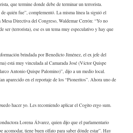
ista, que termine donde debe de terminar un terrorista.
 de quién fue”, complementó. La misma línea la siguió el
la Mesa Directiva del Congreso, Waldemar Cerrón: “Yo no
e ser (terrorista), ese es un tema muy especulativo y hay que
 información brindada por Benedicto Jiménez, el ex jefe del
lma) está muy vinculada al Camarada José (Víctor Quispe
arco Antonio Quispe Palomino)”, dijo a un medio local.
an aparecido en el reportaje de los “Pioneritos”. Ahora uno de
 puedo hacer yo. Les recomiendo aplicar el Cogito ergo sum.
onductora Lorena Álvarez, quien dijo que el parlamentario
be acomodar, tiene buen olfato para saber dónde estar”. Hay