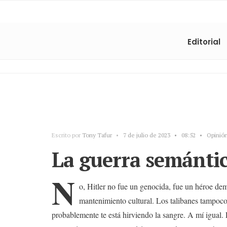
Editorial
Escrito por
Tony Tafur
•
7 de julio de 2023
•
08:52
•
Opinió
La guerra semántic
N
o, Hitler no fue un genocida, fue un héroe de
mantenimiento cultural. Los talibanes tampoco
probablemente te está hirviendo la sangre. A mí igual.