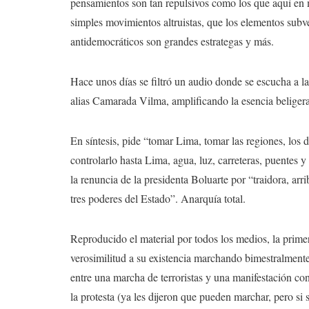
pensamientos son tan repulsivos como los que aquí en m
simples movimientos altruistas, que los elementos subve
antidemocráticos son grandes estrategas y más.
Hace unos días se filtró un audio donde se escucha a 
alias Camarada Vilma, amplificando la esencia beliger
En síntesis, pide “tomar Lima, tomar las regiones, los de
controlarlo hasta Lima, agua, luz, carreteras, puentes 
la renuncia de la presidenta Boluarte por “traidora, arr
tres poderes del Estado”. Anarquía total.
Reproducido el material por todos los medios, la primer
verosimilitud a su existencia marchando bimestralmente
entre una marcha de terroristas y una manifestación con 
la protesta (ya les dijeron que pueden marchar, pero s