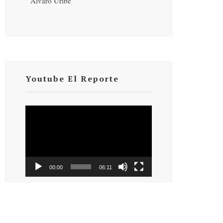
Álvaro Uribe
Youtube El Reporte
Reproductor
de
vídeo
00:00
06:11