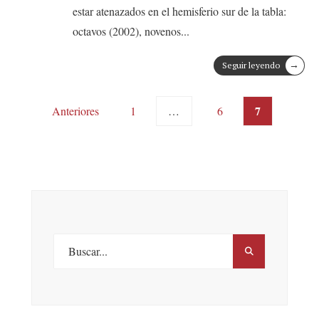
estar atenazados en el hemisferio sur de la tabla:
octavos (2002), novenos
...
→
Seguir leyendo
Posts
7
Anteriores
1
…
6
pagination