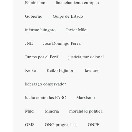
Feminismo
financiamiento europeo
Gobierno
Golpe de Estado
informe húngaro
Javier Milei
JNE
José Domingo Pérez
Juntos por el Perú
justicia transicional
Keiko
Keiko Fujimori
lawfare
liderazgo conservador
lucha contra las FARC
Marxismo
Milei
Minería
moralidad política
OMS
ONG progresistas
ONPE