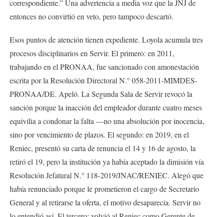
correspondiente.” Una advertencia a media voz que la JNJ de
entonces no convirtió en veto, pero tampoco descartó.
Esos puntos de atención tienen expediente. Loyola acumula tres
procesos disciplinarios en Servir. El primero: en 2011,
trabajando en el PRONAA, fue sancionado con amonestación
escrita por la Resolución Directoral N.° 058-2011-MIMDES-
PRONAA/DE. Apeló. La Segunda Sala de Servir revocó la
sanción porque la inacción del empleador durante cuatro meses
equivília a condonar la falta —no una absolución por inocencia,
sino por vencimiento de plazos. El segundo: en 2019, en el
Reniec, presentó su carta de renuncia el 14 y 16 de agosto, la
retiró el 19, pero la institución ya había aceptado la dimisión vía
Resolución Jefatural N.° 118-2019/JNAC/RENIEC. Alegó que
había renunciado porque le prometieron el cargo de Secretario
General y al retirarse la oferta, el motivo desaparecía. Servir no
lo entendió así. El tercero: volvió al Reniec como Gerente de