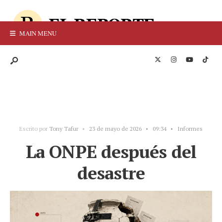
MAIN MENU
Escrito por
Tony Tafur
•
23 de mayo de 2026
•
09:34
•
Informes
La ONPE después del
desastre