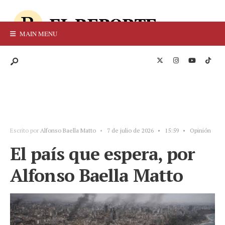
MAIN MENU
Escrito por
Alfonso Baella Matto
•
7 de julio de 2026
•
15:59
•
Opinión
El país que espera, por
Alfonso Baella Matto