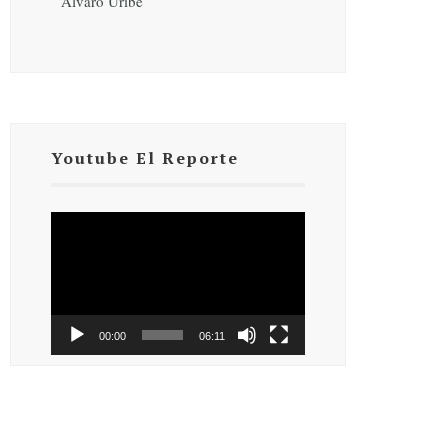
Álvaro Uribe
Youtube El Reporte
Reproductor
de
vídeo
00:00
06:11