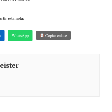
tir esta nota:
n
WhatsApp
Copiar enlace
eister