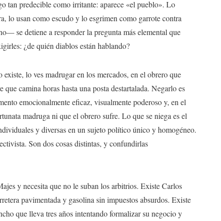
o tan predecible como irritante: aparece «el pueblo». Lo
era, lo usan como escudo y lo esgrimen como garrote contra
no— se detiene a responder la pregunta más elemental que
igirles: ¿de quién diablos están hablando?
o existe, lo ves madrugar en los mercados, en el obrero que
re que camina horas hasta una posta destartalada. Negarlo es
ento emocionalmente eficaz, visualmente poderoso y, en el
unata madruga ni que el obrero sufre. Lo que se niega es el
individuales y diversas en un sujeto político único y homogéneo.
ctivista. Son dos cosas distintas, y confundirlas
jes y necesita que no le suban los arbitrios. Existe Carlos
retera pavimentada y gasolina sin impuestos absurdos. Existe
ho que lleva tres años intentando formalizar su negocio y