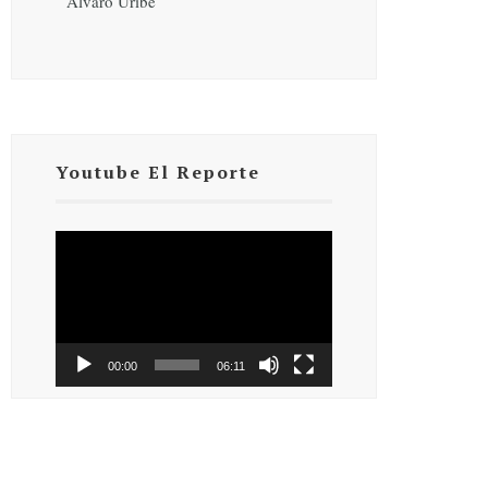
Álvaro Uribe
Youtube El Reporte
Reproductor
de
vídeo
00:00
06:11