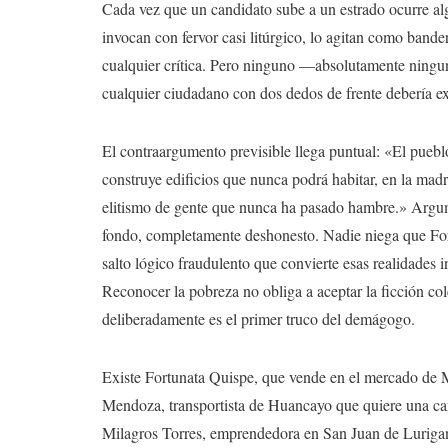
Cada vez que un candidato sube a un estrado ocurre alg
invocan con fervor casi litúrgico, lo agitan como band
cualquier crítica. Pero ninguno —absolutamente ningu
cualquier ciudadano con dos dedos de frente debería ex
El contraargumento previsible llega puntual: «El puebl
construye edificios que nunca podrá habitar, en la mad
elitismo de gente que nunca ha pasado hambre.» Argum
fondo, completamente deshonesto. Nadie niega que Fort
salto lógico fraudulento que convierte esas realidades 
Reconocer la pobreza no obliga a aceptar la ficción cole
deliberadamente es el primer truco del demágogo.
Existe Fortunata Quispe, que vende en el mercado de Ma
Mendoza, transportista de Huancayo que quiere una car
Milagros Torres, emprendedora en San Juan de Luriganc