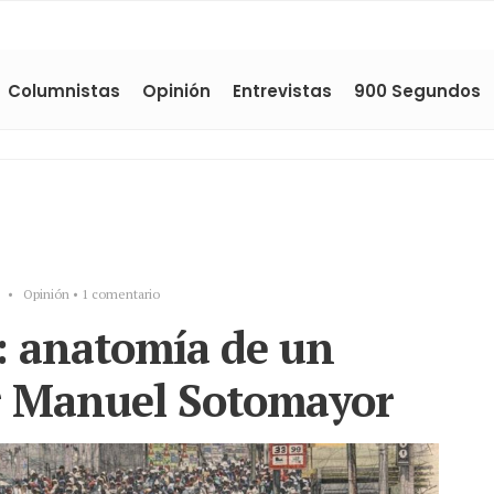
Columnistas
Opinión
Entrevistas
900 Segundos
•
Opinión
• 1 comentario
e: anatomía de un
or Manuel Sotomayor