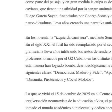
como parte del paisaje, y en gran medida la culpa es d
caviares, que tienen una afinidad por la sangre anómal
Diego García Sayán, financiados por George Soros y o
narco-dictaduras, lleva años creando una narrativa an
En los noventa, la “izquierda carnívora”, mediante Send
En el siglo XXI, el fusil ha sido reemplazado por el sec
gramsciana lleva años infiltrando los restos de sender
profesores formados por el G2 Cubano en las distintas 
esta manera han logrado bombardear ideológicamente a 
siguientes clases: “Democracia: Maduro y Fidel”, “Apo
“Dinamita, Pirotécnicos y Cóctel Molotov”.
Lo que se vivió el 15 de octubre de 2025 en el Centro
tergiversación neomarxista de la educación cívica, el p
tomado el mundo académico e intelectual y dedica energ