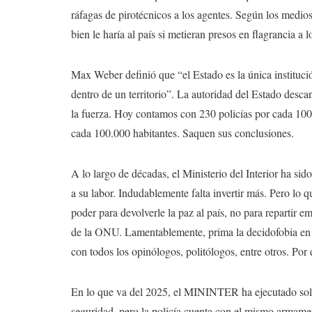
ráfagas de pirotécnicos a los agentes. Según los medios
bien le haría al país si metieran presos en flagrancia a 
Max Weber definió que “el Estado es la única institució
dentro de un territorio”. La autoridad del Estado desca
la fuerza. Hoy contamos con 230 policías por cada 100
cada 100.000 habitantes. Saquen sus conclusiones.
A lo largo de décadas, el Ministerio del Interior ha s
a su labor. Indudablemente falta invertir más. Pero lo qu
poder para devolverle la paz al país, no para repartir 
de la ONU. Lamentablemente, prima la decidofobia en la
con todos los opinólogos, politólogos, entre otros. Por 
En lo que va del 2025, el MININTER ha ejecutado sol
seguridad, pero la policía cuenta con el mismo armamen