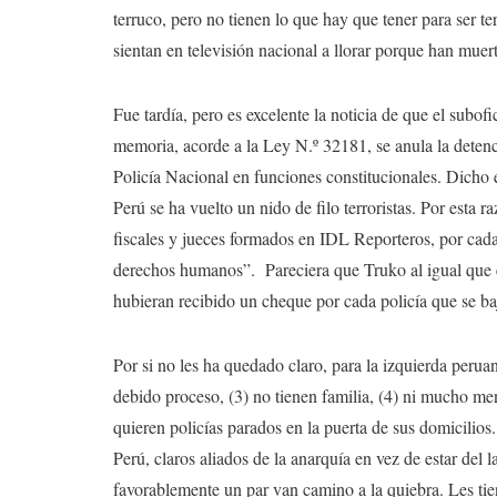
terruco, pero no tienen lo que hay que tener para ser t
sientan en televisión nacional a llorar porque han muert
Fue tardía, pero es excelente la noticia de que el subo
memoria, acorde a la Ley N.º 32181, se anula la detenci
Policía Nacional en funciones constitucionales. Dicho e
Perú se ha vuelto un nido de filo terroristas. Por est
fiscales y jueces formados en IDL Reporteros, por cad
derechos humanos”. Pareciera que Truko al igual que el
hubieran recibido un cheque por cada policía que se ba
Por si no les ha quedado claro, para la izquierda peruan
debido proceso, (3) no tienen familia, (4) ni mucho me
quieren policías parados en la puerta de sus domicilios.
Perú, claros aliados de la anarquía en vez de estar del 
favorablemente un par van camino a la quiebra. Les tie