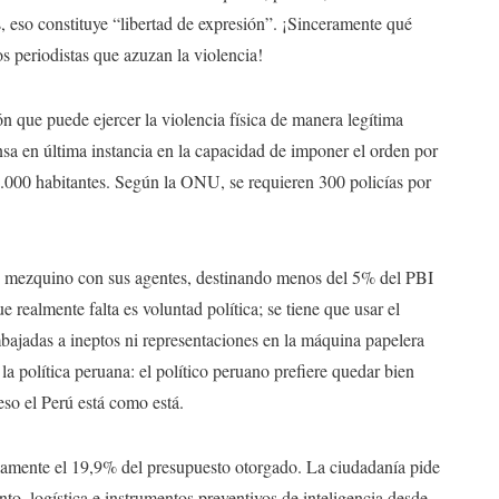
, eso constituye “libertad de expresión”. ¡Sinceramente qué
los periodistas que azuzan la violencia!
n que puede ejercer la violencia física de manera legítima
nsa en última instancia en la capacidad de imponer el orden por
.000 habitantes. Según la ONU, se requieren 300 policías por
ido mezquino con sus agentes, destinando menos del 5% del PBI
e realmente falta es voluntad política; se tiene que usar el
embajadas a ineptos ni representaciones en la máquina papelera
 política peruana: el político peruano prefiere quedar bien
eso el Perú está como está.
amente el 19,9% del presupuesto otorgado. La ciudadanía pide
to, logística e instrumentos preventivos de inteligencia desde