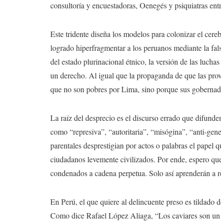
consultoría y encuestadoras, Oenegés y psiquiatras entr
Este tridente diseña los modelos para colonizar el cere
logrado hiperfragmentar a los peruanos mediante la fals
del estado plurinacional étnico, la versión de las luchas
un derecho. Al igual que la propaganda de que las prov
que no son pobres por Lima, sino porque sus gobernado
La raíz del desprecio es el discurso errado que difunde
como “represiva”, “autoritaria”, “misógina”, “anti-gene
parentales desprestigian por actos o palabras el papel
ciudadanos levemente civilizados. Por ende, espero qu
condenados a cadena perpetua. Solo así aprenderán a res
En Perú, el que quiere al delincuente preso es tildado d
Como dice Rafael López Aliaga, “Los caviares son un t