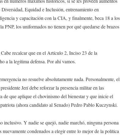
as en números máximos históricos, si se les proveen aumentos
de Diversidad, Equidad e Inclusión, entrenamiento en
ligencia y capacitación con la CIA, y finalmente, beca 18 a los
 la PNP, los uniformados no tienen por qué quedarse de brazos
 Cabe recalcar que en el Artículo 2, Inciso 23 de la
cho a la legítima defensa. Por ahí vamos.
emergencia no resuelve absolutamente nada. Personalmente, el
presidente Jerí debe reforzar la presencia militar en las
a de que aplique el chovinismo del bienestar y que inicie el
n patriota (ahora candidato al Senado) Pedro Pablo Kuczynski.
o inclusivo. Y nadie se quejó, nadie marchó, ninguna persona
os nuevamente condenados a elegir entre lo mejor de la política