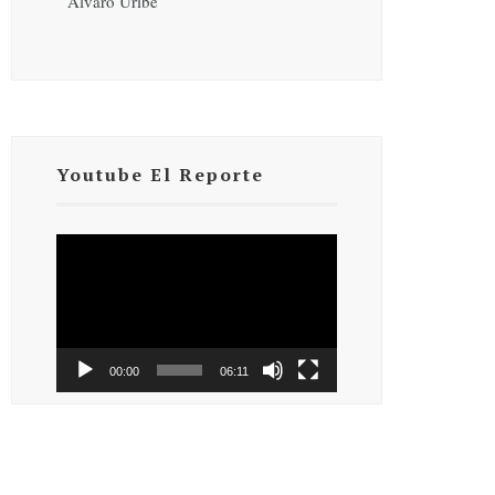
Álvaro Uribe
Youtube El Reporte
Reproductor
de
vídeo
00:00
06:11