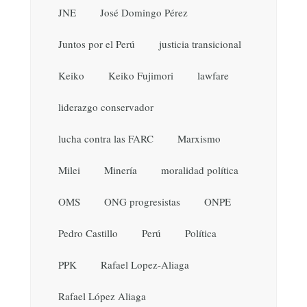
JNE
José Domingo Pérez
Juntos por el Perú
justicia transicional
Keiko
Keiko Fujimori
lawfare
liderazgo conservador
lucha contra las FARC
Marxismo
Milei
Minería
moralidad política
OMS
ONG progresistas
ONPE
Pedro Castillo
Perú
Política
PPK
Rafael Lopez-Aliaga
Rafael López Aliaga