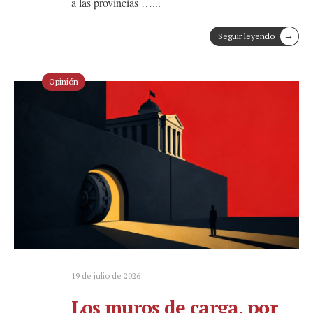
a las provincias …
...
→
Seguir leyendo
Opinión
19 de julio de 2026
Los muros de carga, por