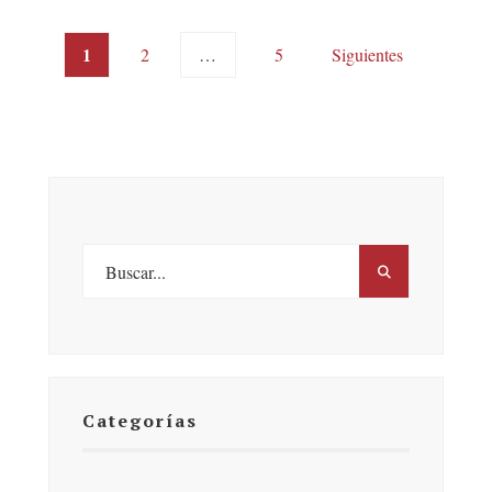
Posts
1
2
…
5
Siguientes
pagination
Categorías