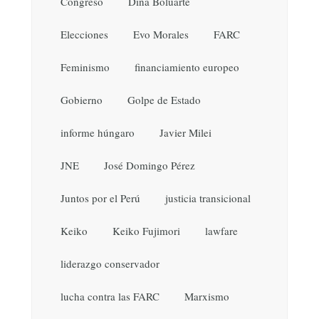
Congreso
Dina Boluarte
Elecciones
Evo Morales
FARC
Feminismo
financiamiento europeo
Gobierno
Golpe de Estado
informe húngaro
Javier Milei
JNE
José Domingo Pérez
Juntos por el Perú
justicia transicional
Keiko
Keiko Fujimori
lawfare
liderazgo conservador
lucha contra las FARC
Marxismo