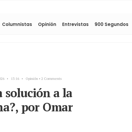
Columnistas
Opinión
Entrevistas
900 Segundos
026
•
13:16
•
Opinión
• 2 Comments
 solución a la
na?, por Omar