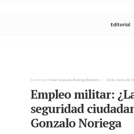
Editorial
Escrito por
Omar Gonzalo Noriega Ramírez
•
24 de enero de 2
Empleo militar: ¿La
seguridad ciudada
Gonzalo Noriega