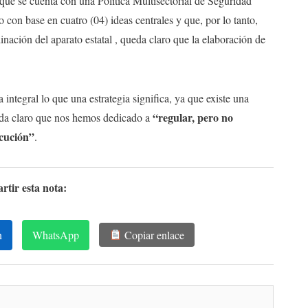
que se cuenta con una Política Multisectorial de Seguridad
 con base en cuatro (04) ideas centrales y que, por lo tanto,
dinación del aparato estatal , queda claro que la elaboración de
integral lo que una estrategia significa, ya que existe una
“regular, pero no
ueda claro que nos hemos dedicado a
ecución”
.
tir esta nota:
n
WhatsApp
Copiar enlace