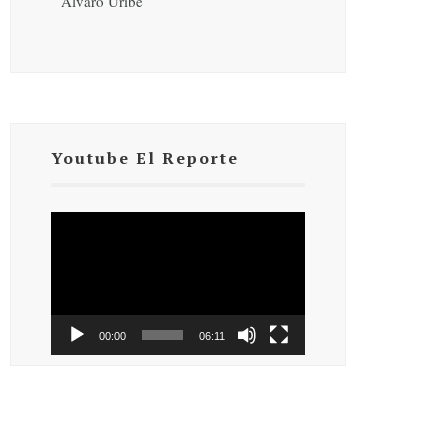
Álvaro Uribe
Youtube El Reporte
Reproductor
de
vídeo
00:00
06:11