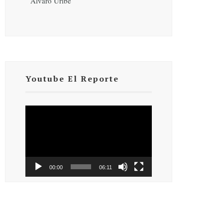
Álvaro Uribe
Youtube El Reporte
Reproductor
de
vídeo
00:00
06:11