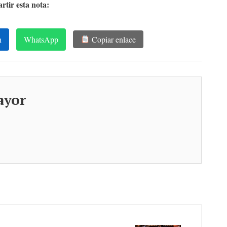
tir esta nota:
n
WhatsApp
Copiar enlace
ayor