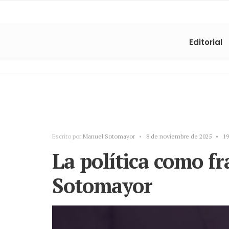
Editorial
Escrito por
Manuel Sotomayor
•
8 de noviembre de 2025
•
19
La política como f
Sotomayor