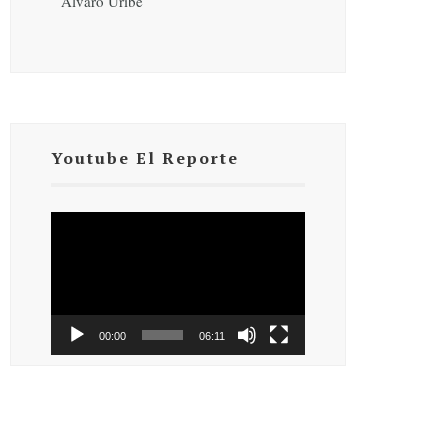
Álvaro Uribe
Youtube El Reporte
Reproductor
de
vídeo
00:00
06:11