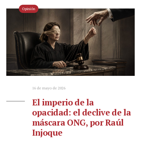
Opinión
16 de mayo de 2026
El imperio de la
opacidad: el declive de la
máscara ONG, por Raúl
Injoque