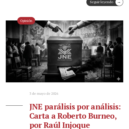
→
Seguir leyendo
Opinión
3 de mayo de 2026
JNE parálisis por análisis:
Carta a Roberto Burneo,
por Raúl Injoque